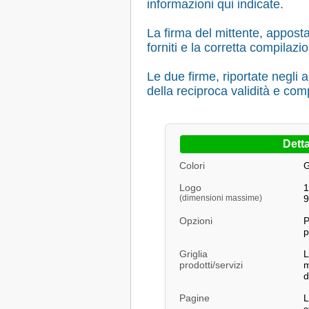
informazioni qui indicate.
La firma del mittente, apposta 
forniti e la corretta compilaz
Le due firme, riportate negli 
della reciproca validità e c
Detta
Colori
G
Logo
1
(dimensioni massime)
9
Opzioni
P
p
Griglia
L
prodotti/servizi
m
d
Pagine
L