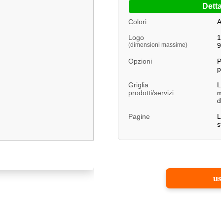
Detta
Colori
A
Logo
1
(dimensioni massime)
9
Opzioni
P
p
Griglia
L
prodotti/servizi
m
d
Pagine
L
s
us