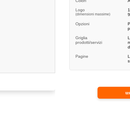
Colori
A
Logo
1
(dimensioni massime)
9
Opzioni
P
p
Griglia
L
prodotti/servizi
m
d
Pagine
L
s
us