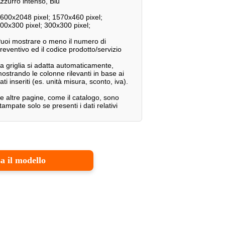
zzurro intenso, Blu
600x2048 pixel; 1570x460 pixel;
00x300 pixel; 300x300 pixel;
uoi mostrare o meno il numero di
reventivo ed il codice prodotto/servizio
a griglia si adatta automaticamente,
ostrando le colonne rilevanti in base ai
ati inseriti (es. unità misura, sconto, iva).
e altre pagine, come il catalogo, sono
tampate solo se presenti i dati relativi
a il modello