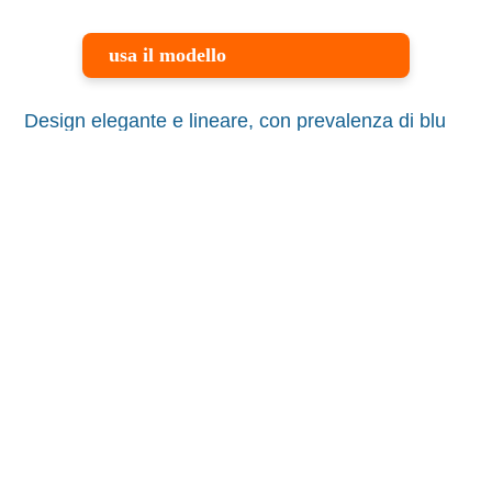
usa il modello
Design elegante e lineare, con prevalenza di blu
che trasmette solidità e professionalità.
L’immagine dei pannelli solari in primo piano
comunica innovazione e attenzione all’ambiente,
mentre la disposizione ordinata degli elementi
grafici rende il documento chiaro e istituzionale.
Adatto ad aziende che operano nei settori
dell’energia rinnovabile, dell’ingegneria o delle
tecnologie ambientali, che vogliono presentare
preventivi con un tono tecnico ma moderno e
affidabile.
Questo modello riporta:
La firma di accettazione del cliente, apposta per
confermare la presa visione e l’accettazione dei