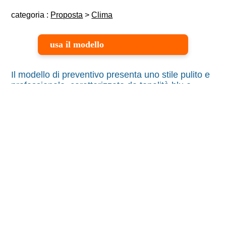
categoria :
Proposta
>
Clima
usa il modello
Il modello di preventivo presenta uno stile pulito e
professionale, caratterizzato da tonalità blu e
bianche che trasmettono fiducia, precisione e
competenza.
L’immagine operativa al centro richiama la
concretezza del servizio offerto, mentre la grafica
essenziale e ben bilanciata mette in risalto le
informazioni principali con ordine e chiarezza.
Nel complesso, il documento comunica affidabilità
e attenzione al cliente, rispecchiando l’immagine
di un’azienda seria e orientata alla qualità, ideale
per imprese del settore termoidraulico,
impiantistico o dei servizi tecnici.