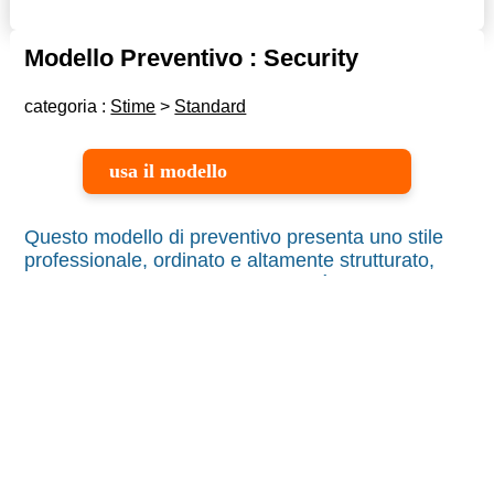
Modello Preventivo : Security
categoria :
Stime
>
Standard
usa il modello
Questo modello di preventivo presenta uno stile
professionale, ordinato e altamente strutturato,
pensato per comunicare affidabilità e chiarezza.
L’impostazione è pulita e razionale, con una
suddivisione ben definita delle sezioni che facilita
la lettura e la comprensione dei contenuti
economici.
La palette cromatica, basata su toni neutri con
accenti di rosso, guida l’occhio verso gli elementi
chiave come intestazioni, scadenze e totale finale,