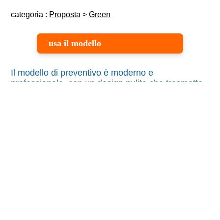
categoria :
Proposta
>
Green
usa il modello
Il modello di preventivo è moderno e
professionale, con un design pulito che trasmette
fiducia e innovazione.
I colori blu e arancio richiamano energia e
sostenibilità, mentre l’immagine di un tecnico sui
pannelli solari comunica competenza e impegno.
La struttura ordinata valorizza il logo e i contatti
aziendali, rendendo il documento immediato e
chiaro.
È perfetto per aziende del settore energetico,
impiantistico o dei servizi tecnologici che
desiderano presentare offerte con uno stile curato