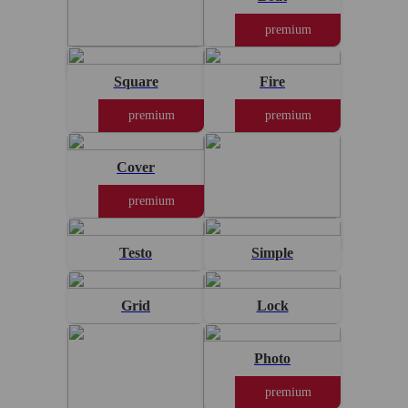
premium
Box
Square
Fire
premium
premium
Cover
premium
Standard
Testo
Simple
Grid
Lock
Photo
premium