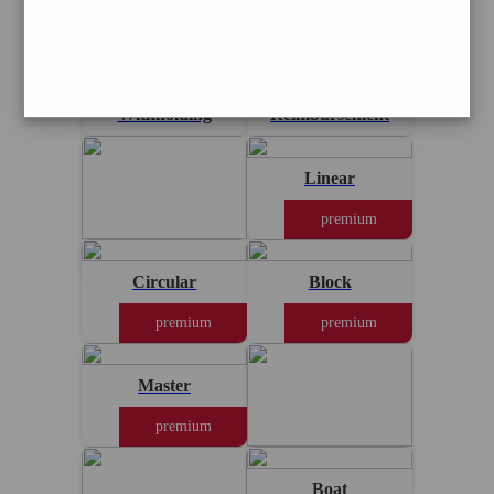
Bshop
Bike
premium
premium
Withholding
Reimbursement
Linear
premium
Professional
Circular
Block
premium
premium
Master
premium
Blaster
Boat