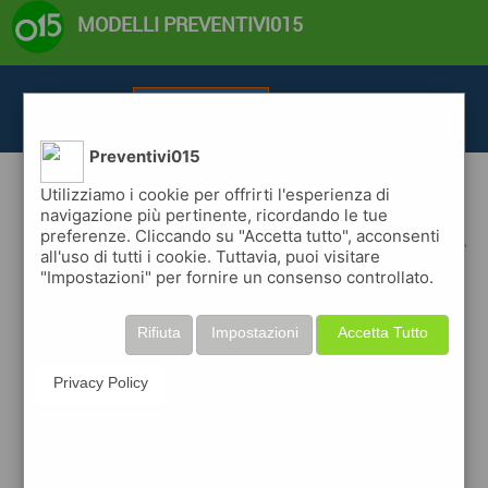
MODELLI PREVENTIVI015
Tutti i modelli
Preventivi015
Utilizziamo i cookie per offrirti l'esperienza di
modelli preventivi professionali per il settore bici
navigazione più pertinente, ricordando le tue
preferenze. Cliccando su "Accetta tutto", acconsenti
scegli il modello che meglio rappresenta la tua attivita' nel settore
all'uso di tutti i cookie. Tuttavia, puoi visitare
bici
"Impostazioni" per fornire un consenso controllato.
decidi se utilizzare un modello completo di copertina, testo di
presentazione, griglia dei prodotti e/o servizi offerte e un testo
dettagliato per le condizioni,
Rifiuta
Impostazioni
Accetta Tutto
oppure usare solo un modello griglia.
Privacy Policy
Bicy
Ebyke
premium
premium