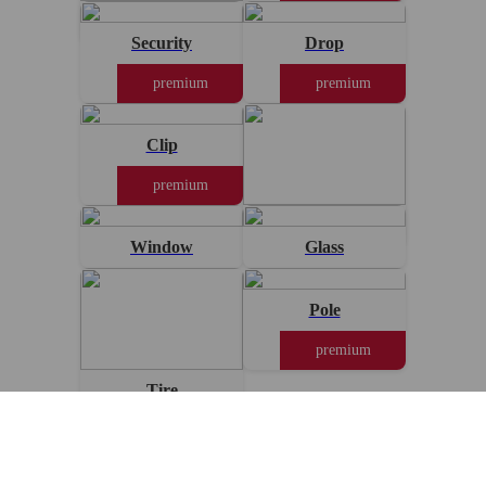
Brillo
Security
Drop
premium
premium
Clip
premium
Build
Window
Glass
Pole
premium
Tire