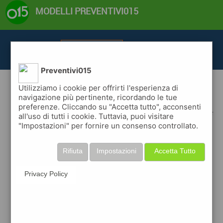
MODELLI PREVENTIVI015
Tutti i modelli
Preventivi015
Utilizziamo i cookie per offrirti l'esperienza di
modelli preventivi professionali per il settore green
navigazione più pertinente, ricordando le tue
preferenze. Cliccando su "Accetta tutto", acconsenti
scegli il modello che meglio rappresenta la tua attivita' nel settore
all'uso di tutti i cookie. Tuttavia, puoi visitare
green
"Impostazioni" per fornire un consenso controllato.
decidi se utilizzare un modello completo di copertina, testo di
presentazione, griglia dei prodotti e/o servizi offerte e un testo
dettagliato per le condizioni,
Rifiuta
Impostazioni
Accetta Tutto
oppure usare solo un modello griglia.
Privacy Policy
Solar
Ecosun
premium
premium