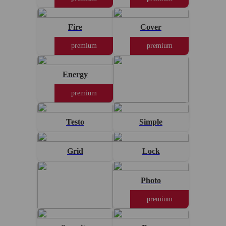
Fire
Cover
premium
premium
Energy
premium
Standard
Testo
Simple
Grid
Lock
Photo
premium
Brillo