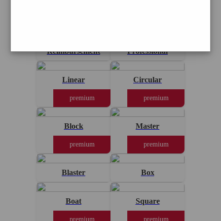
Sun
premium
Withholding
Reimbursement
Professional
Linear
Circular
premium
premium
Block
Master
premium
premium
Blaster
Box
Boat
Square
premium
premium