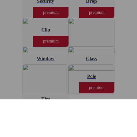
Security
Drop
premium
premium
Clip
premium
Build
Window
Glass
Pole
premium
Tire