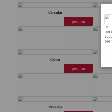
Withholding
Circular
premium
Util
pert
acco
per 
Box
Cover
premium
Grid
Security