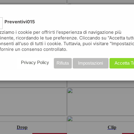
Reimbursement
Professional
Block
Master
Preventivi015
premium
p
izziamo i cookie per offrirti l'esperienza di navigazione più
inente, ricordando le tue preferenze. Cliccando su "Accetta tutt
Boat
Square
nsenti all'uso di tutti i cookie. Tuttavia, puoi visitare "Impostazi
fornire un consenso controllato.
premium
p
Privacy Policy
Rifiuta
Impostazioni
Accetta T
Standard
Testo
Lock
Brillo
Drop
Clip